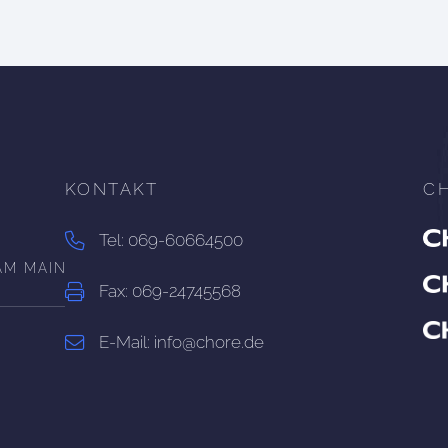
KONTAKT
C
Tel: 069-60664500
AM MAIN
Fax: 069-24745568
E-Mail: info@chore.de