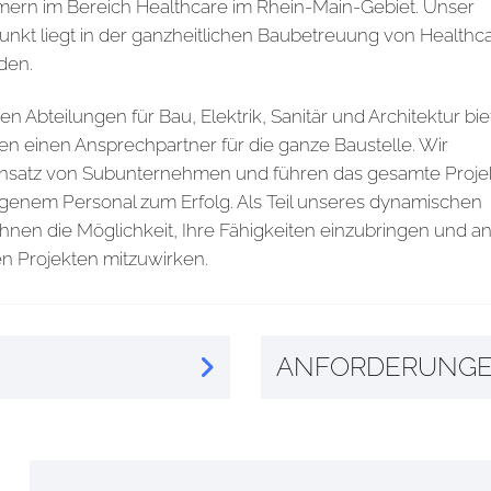
ern im Bereich Healthcare im Rhein-Main-Gebiet. Unser
unkt liegt in der ganzheitlichen Baubetreuung von Healthc
den.
n Abteilungen für Bau, Elektrik, Sanitär und Architektur bi
n einen Ansprechpartner für die ganze Baustelle. Wir
insatz von Subunternehmen und führen das gesamte Proje
genem Personal zum Erfolg. Als Teil unseres dynamischen
Ihnen die Möglichkeit, Ihre Fähigkeiten einzubringen und a
n Projekten mitzuwirken.
ANFORDERUNG