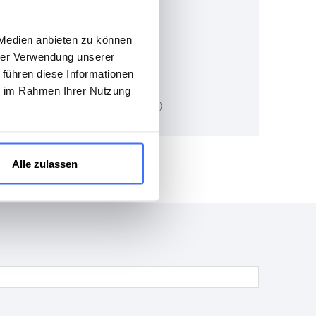
 Medien anbieten zu können
iten
hrer Verwendung unserer
 führen diese Informationen
ie im Rahmen Ihrer Nutzung
nd Werkzeug (rollenspezifisch)
Alle zulassen