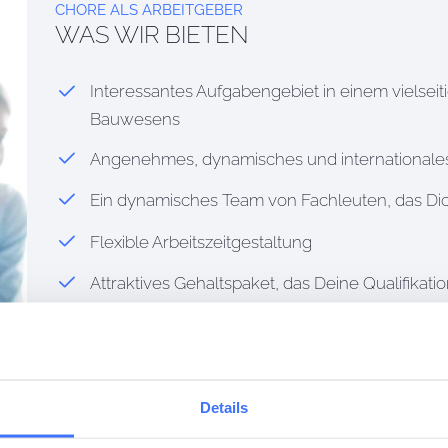
CHORE ALS ARBEITGEBER
WAS WIR BIETEN
Interessantes Aufgabengebiet in einem vielse
Bauwesens
Angenehmes, dynamisches und internationales
Ein dynamisches Team von Fachleuten, das Dic
Flexible Arbeitszeitgestaltung
Attraktives Gehaltspaket, das Deine Qualifik
honoriert
Unbefristeter Arbeitsvertrag für eine Vollzeitst
Zusätzliche Urlaubstage
Details
Betriebliche Altersvorsorge und weitere Benefi