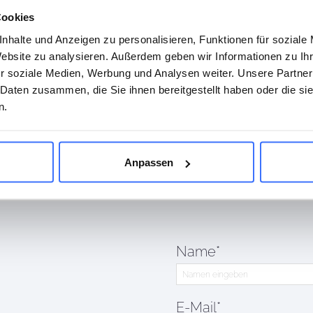
Cookies
Work-Life-Balance
nhalte und Anzeigen zu personalisieren, Funktionen für soziale
Individuelle Fort- und Weiterbildungsmöglichke
Website zu analysieren. Außerdem geben wir Informationen zu I
r soziale Medien, Werbung und Analysen weiter. Unsere Partner
Kostenlose Getränke
 Daten zusammen, die Sie ihnen bereitgestellt haben oder die s
Bereitstellung von Fahrzeug, Arbeitskleidung u
n.
Anpassen
Name*
N
E-Mail*