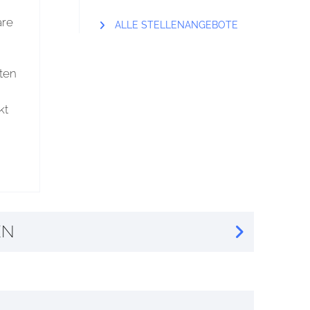
are
ALLE STELLENANGEBOTE
eten
kt
n
EN