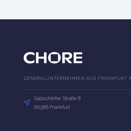
GENERALUNTERNEHMEN AUS FRANKFURT 
Salzschlirfer Straße 8
60386 Frankfurt