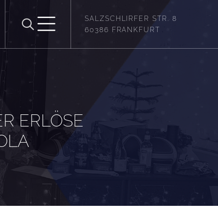
SALZSCHLIRFER STR. 8
60386 FRANKFURT
ER ERLÖSE
OLA