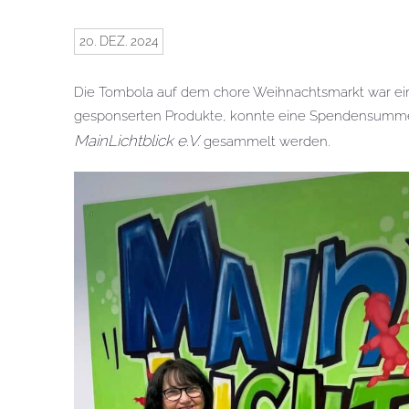
20. DEZ. 2024
Die Tombola auf dem chore Weihnachtsmarkt war ein 
gesponserten Produkte, konnte eine Spendensumme 
MainLichtblick e.V.
gesammelt werden.