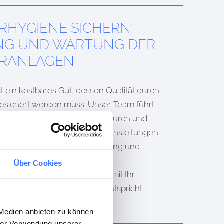
­HYGIENE SICHERN:
NG UND WARTUNG DER
R­ANLAGEN
t ein kostbares Gut, dessen Qualität durch
esichert werden muss. Unser Team führt
nen der Trinkwasseranlagen durch und
itische Bereiche wie Stagnationsleitungen
die kontinuierliche Überwachung und
nimieren wir das Risiko von
Über Cookies
anderen Verunreinigungen, damit Ihr
öchsten Qualitätsstandards entspricht.
 Medien anbieten zu können
hrer Verwendung unserer