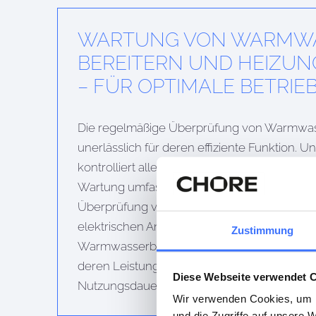
WARTUNG VON WARMW
BEREITERN UND HEIZU
– FÜR OPTIMALE BETRIEB
Die regelmäßige Überprüfung von Warmwass
unerlässlich für deren effiziente Funktion. 
kontrolliert alle Komponenten auf Verschlei
Wartung umfasst die Kontrolle von Wärmeta
Überprüfung von Sicherheitsventilen sowie d
elektrischen Anschlüsse. Durch die profess
Zustimmung
Warmwasserbereiters und der Heizungsanla
deren Leistung, senken den Energieverbrau
Diese Webseite verwendet 
Nutzungsdauer.
Wir verwenden Cookies, um I
und die Zugriffe auf unsere 