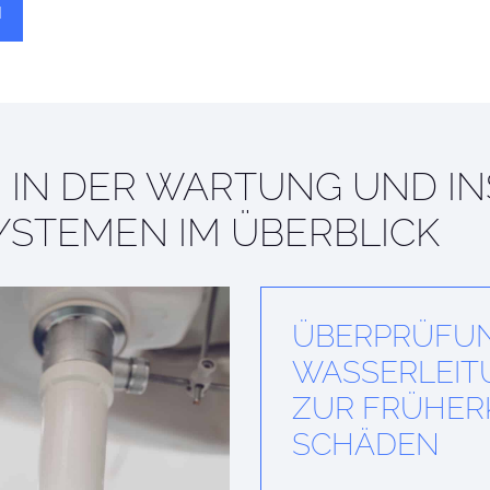
N
 IN DER WARTUNG UND I
SYSTEMEN IM ÜBERBLICK
ÜBERPRÜFU
WASSERLEIT
ZUR FRÜH­E
SCHÄDEN