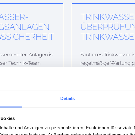
ASSER­
TRINKWASSER
NGSANLAGEN
ÜBERPRÜFU
S­SICHERHEIT
TRINKWASSE
erbereiter-Anlagen ist
Sauberes Trinkwasser is
Unser Technik-Team
regelmäßige Wartung g
ß und Defekte. Die
fachgerechte Inspektio
uschern, die
achtet besonders auf kr
ie Kontrolle der
und Totstränge. Durch 
ionelle Wartung des
vorbeugende Wartung mi
Details
ge optimieren wir
Legionellenbefall und 
ch und verlängern die
Trinkwasser stets den h
Cookies
nhalte und Anzeigen zu personalisieren, Funktionen für soziale
Website zu analysieren. Außerdem geben wir Informationen zu I