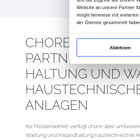
Website an unsere Partner fü
möglicherweise mit weiteren
der Dienste gesammelt habe
CHORE ALS IHR F
Ablehnen
PARTNER FÜR IN
HALTUNG UND W
HAUS­TECHNISCH
ANLAGEN
Als Meisterbetrieb verfügt chore über umfassen
Wartung und Instandhaltung haustechnischer A